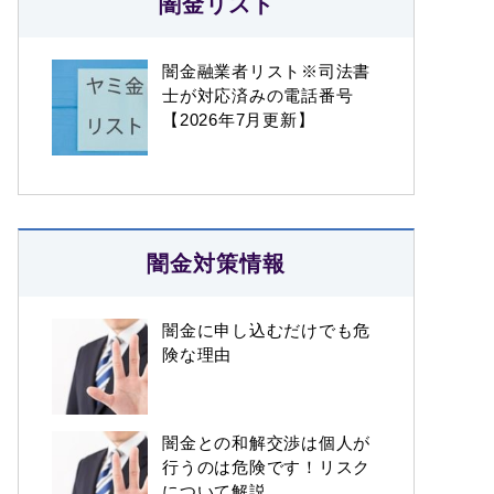
闇金リスト
闇金融業者リスト※司法書
士が対応済みの電話番号
【2026年7月更新】
闇金対策情報
闇金に申し込むだけでも危
険な理由
闇金との和解交渉は個人が
行うのは危険です！リスク
について解説