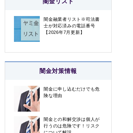
闇金リスト
闇金融業者リスト※司法書
士が対応済みの電話番号
【2026年7月更新】
闇金対策情報
闇金に申し込むだけでも危
険な理由
闇金との和解交渉は個人が
行うのは危険です！リスク
について解説