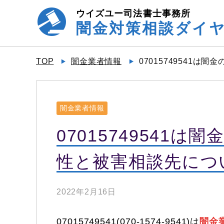
ウイズユー司法書士事務所
闇金対策相談ダイ
TOP
闇金業者情報
07015749541は
闇金業者情報
07015749541
性と被害相談先について0
2022年2月16日
07015749541(070-1574-9541)は
闇金