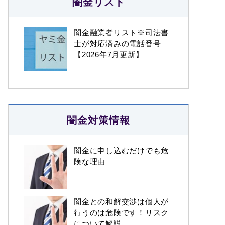
闇金リスト
闇金融業者リスト※司法書
士が対応済みの電話番号
【2026年7月更新】
闇金対策情報
闇金に申し込むだけでも危
険な理由
闇金との和解交渉は個人が
行うのは危険です！リスク
について解説