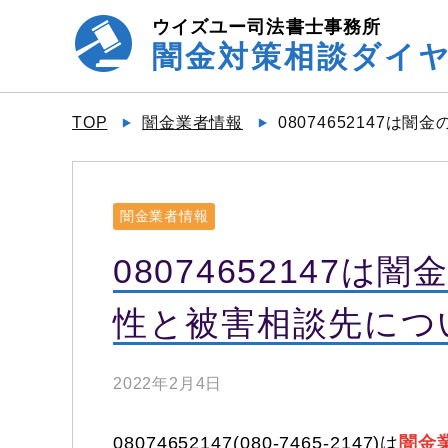
ウイズユー司法書士事務所
闇金対策相談ダイ
TOP
闇金業者情報
08074652147は
闇金業者情報
08074652147
性と被害相談先について0
2022年2月4日
08074652147(080-7465-2147)は
闇金