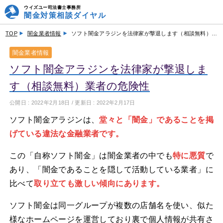
ウイズユー司法書士事務所
闇金対策相談ダイヤル
TOP
闇金業者情報
ソフト闇金アラジンを法律家が撃退します（相談無料）業者の危険性
闇金業者情報
ソフト闇金アラジンを法律家が撃退しま
す（相談無料）業者の危険性
公開日 :
2022年2月18日
/ 更新日 :
2022年2月17日
ソフト闇金アラジンは、
堂々と「闇金」であることを掲
げている違法な金融業者です。
この「自称ソフト闇金」は闇金業者の中でも
特に悪質
で
あり、「闇金であることを隠して活動している業者」に
比べて
取り立ても激しい傾向にあります。
ソフト闇金は同一グループが複数の店舗名を使い、似た
様なホームページを運営しており裏で個人情報が共有さ