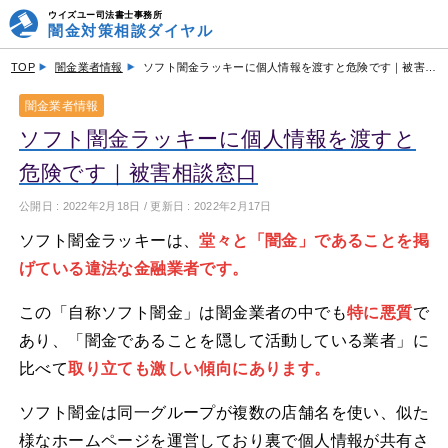
ウイズユー司法書士事務所
闇金対策相談ダイヤル
TOP
闇金業者情報
ソフト闇金ラッキーに個人情報を渡すと危険です｜被害相談窓口
闇金業者情報
ソフト闇金ラッキーに個人情報を渡すと
危険です｜被害相談窓口
公開日 :
2022年2月18日
/ 更新日 :
2022年2月17日
ソフト闇金ラッキーは、
堂々と「闇金」であることを掲
げている違法な金融業者です。
この「自称ソフト闇金」は闇金業者の中でも
特に悪質
で
あり、「闇金であることを隠して活動している業者」に
比べて
取り立ても激しい傾向にあります。
ソフト闇金は同一グループが複数の店舗名を使い、似た
様なホームページを運営しており裏で個人情報が共有さ