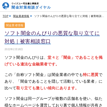
ウイズユー司法書士事務所
闇金対策相談ダイヤル
TOP
闇金業者情報
ソフト闇金のんびりの悪質な取り立てに対処｜被害相談窓口
闇金業者情報
ソフト闇金のんびりの悪質な取り立てに
対処｜被害相談窓口
2022年2月18日
ソフト闇金のんびりは、
堂々と「闇金」であることを掲
げている違法な金融業者です。
この「自称ソフト闇金」は闇金業者の中でも
特に悪質
で
あり、「闇金であることを隠して活動している業者」に
比べて
取り立ても激しい傾向にあります。
ソフト闇金は同一グループが複数の店舗名を使い、似た
様なホームページを運営しており裏で個人情報が共有さ